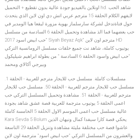
اونلاين بالفيديو جودة عالية بدون تقطيع + التحميل hd. شاهد الحب
لايفهم الكلام الحلقة 15 مترجم عربي اتش دي اون لاين الذي يتحدث
حول فتاةتدخل لشركة سارسلماز بهوية مزورة ليقعا هيا الومدير في
حب بعضهما فما الذ مشاهدة وتحميل الحلقة 6 السادسة من مسلسل
"حب ابيض اسود 2017 Siyah Beyaz Aşk" مترجم اون لاين HD
يوتيوب كاملة، شاهد نت جميع حلقات مسلسل الرومانسية التركي
"حب ابيض واسود الحلقة 6 السادسة " من بطولة ابراهيم شيليكول
وبيرجي أكالاي ومحمد
مسلسلات كاملة. مسلسل حب للايجار مترجم للعربية - الحلقة 1.
مسلسل حب للايجار مترجم للعربية - الحلقة 50. مسلسل حب للايجار
مترجم للعربية - الحلقة 51. مشاهدة وتحميل المسلسل التركي حب
اعمى الحلقة 5 يوتيوب مترجمة للعربية قصة عشق شاهد بجودة
عالية مسلسل حب اعمى الموسم الاول الحلقة 5 الخامسة كاملة
Kara Sevda 5 Bolum يحكي قصة كارا سيفدا كمال ونيهان الذين
عاشوا قصة حب مختلفة مليئة مشاهدة وتنزيل الحلقة 29 التاسعة
والعشرون من المسلسل التركي "حب ابيض اسود" مترجمة اون لاين