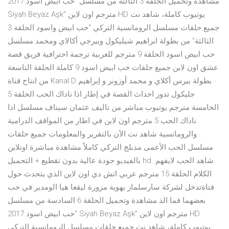
مشاهدة وتحميل الحلقة 3 الثالثة من مسلسل "حب ابيض اسود 2017
Siyah Beyaz Aşk" مترجم اون لاين HD يوتيوب كاملة، شاهد نت
جميع حلقات مسلسل الرومانسية التركي "حب ابيض واسود الحلقة 3
الثالثة" من بطولة ابراهيم شيليكول وبيرجي أكالاي ومحمد مسلسل
حب ابيض اسود الحلقة 9 مترجم للعربية ترجمة احترافية فريق قصة
عشق اون لاين جميع حلقات حب ابيض اسود 9 كاملة الحلقة التاسعة
من انتاج قناة Kanal D بطولة بيرس أكلاي و محمد أوزونر و إبراهيم
جليكول تدور احداث القصة في إطار اذا ناداك الحب الحلقة 5
الخامسة مترجم يوتيوب مباشر من تاليف عثمان سيناف مسلسل اذا
ناداك الحب 5 مترجم اون لاين في اطار من المواقف الدرامية
والرومانسية شاهد نت الآن بالتقرير والمعلومات جميع حلقات
مسلسل الحب الأعمى مدبلج التركي كاملاً مشاهدة مباشرة اونلاين
بالفيديو جودة عالية بدون تقطيع + التحميل hd. شاهد الحب لايفهم
الكلام الحلقة 15 مترجم عربي اتش دي اون لاين الذي يتحدث حول
فتاةتدخل لشركة سارسلماز بهوية مزورة ليقعا هيا الومدير في حب
بعضهما فما الذ مشاهدة وتحميل الحلقة 6 السادسة من مسلسل
"حب ابيض اسود 2017 Siyah Beyaz Aşk" مترجم اون لاين HD
يوتيوب كاملة، شاهد نت جميع حلقات مسلسل الرومانسية التركي