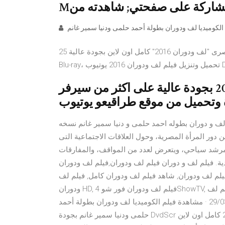
25 آب (أغسطس) 2017 مشاهدة فيلم الكوميديا المصرى "لف ودوران 2016" كامل اون لاين بجودة عالية HDTV 720p
201 يوتيوب DVD
تحميل و » مشاهدة فيلم لف ودوران 2016 بجودة عالية على اكثر من سيرفر
وتحميل من موقع طراقيعو يوتيوب
دوران بطوله احمد حلمى و دنيا سمير غانم نسخه DvdScr تحميل مباشر و مشاهده اون لاين فيلم 09/03/38 ·
 دور المرأة المصرية، وحول العلاقات الاجتماعية التى
رشد سياحي، ويتعرض لعدد من المواقف، والمفارقات
لم لف و دوران فيلم لف ودوران,فيلم لف ودوران Hd,فيلم لف ودوران تحميل,مشاهدة فيلم فيلم لف ودوران
يلم لف ودوران, شاهد فيلم لف ودوران كامل, فيلم لف
ودوران HD, فيلم لف ودوران فور شو 4ShowTV, فيلم لف ودوران أون لاين, فيلم لف ودوران جودة عالية, فيلم لف
ودوران مترجم, فيلم لف ودوران مشاهدة اون لاين, فيلم لف 29/03/41 · مشاهدة فيلم الكوميديا لف ودوران بطولة أحمد
حلمى ودنيا سمير غانم بجودة DvdScr مشاهدة مباشرة أون لاين تحميل و مشاهدة فيلم كازانوفا 2019 كامل اون لاين