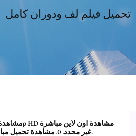
تحميل فيلم لف ودوران كامل