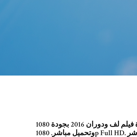
مشاهدة فيلم لف ودوران 2016 بجودة 1080p HD مشاهدة اون لاين مباشرة
وتحميل مباشر. 1080p Full HD. غير محدد. 0. مشاهدة تحميل مباشر.