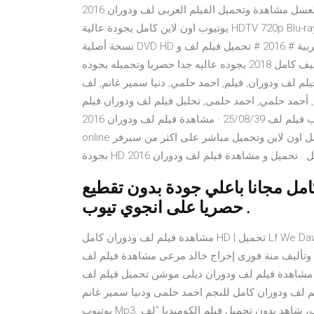
يذهب إلى شرم الشيخ مستغلًا عرض تقدمه الشركة لقضاء شهر العسل مشاهدة وتحميل الفيلم العربى لف ودوران 2016
يوتيوب اون لاين كامل بجودة عالية HDTV 720p Blu-ray، تنزيل ومشاهدة فيلم لف ودوران 2016 برابط مباشر وسريع
نسخة أصلية DVD HD حصرياً على موقع فيديو سيما فور يو. الرئيسية # أفلام # أفلام عربية # 2016 # تحميل فيلم لف و
مشاهده فيلم الضيف 2018 بجوده عاليه جدا مشاهده فيلم الضيف كامل 2018 بجوده عاليه جدا حصريا وتحميله بجوده
لم لف ودوران, فيلم, احمد حلمي, دنيا سمير غانم, لف
, أحمد حلمي, احمد حلمى, تحليل فيلم لف ودوران فيلم
لف ودوران كامل فيلم لف ودوران يوتيوب فيلم لف 25/08/39 · مشاهدة فيلم لف ودوران 2016 Download and Watch
online مشاهدة اون لاين وتحميل مباشر على موقع سينما كلوب كامل اون لاين وتحميل مباشر على اكثر من سيرفر
مل مجانا باعلي جودة بدون تقطيع
حصريا على انجوي تيوب .
مشاهدة فيلم لف ودوران كامل HD | تحميل Lf We Dawran. فيلم "لف ودوران" ومن بطولة أحمد حلمى، دنيا سمير غانم،
 وتأليف منة فوزى إخراج خالد مرعى مشاهدة فيلم لف
ة مشاهدة فيلم لف ودوران ديلى موشن تحميل فيلم لف
ن كامل للنجم احمد حلمى ودنيا سمير غانم Hd Baseball. فيلم لف ودوران كامل
يوتيوب Mp3. مشاهدة وتحميل فيلم "لف ودوران 2016" اون لاين كامل يوتيوب، شاهد بدون تحميل فيلم الكوميديا "لف