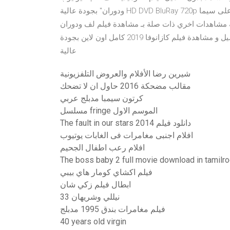
ودوران" بجودة عالية HD DVD BluRay 720p مشاهدة من سيما كلوب شاهد فور يو اب اكوام عناكب حصرياً على سيما
ذات صلة مشاهدات اخري ذات صلة بـ مشاهدة فيلم لف ودوران DvdScr. تحميل و مشاهدة فيلم
افندينا 2019 / 2020 بطولة شعبان عبد الرحيم و احمد عزمي . تحميل و مشاهدة فيلم كازانوفا 2019 كامل اون لاين بجودة
عالية
شيرين رضا الأفلام والعروض التلفزيونية
مقالب مضحكة 2016 حاول ان لا تضحك
كرتون سيمبا مدبلج عربي
مسلسل fringe الموسم الاول
The fault in our stars 2014 دانلود فیلم
افلام اجنبى مغامرات فى الغابات يوتيوب
افلام رعب اطفال الجحيم
The boss baby 2 full movie download in tamilr
فيلم اكشاي كومار هاي بيبي
ابطال فيلم زكي شان
نيللي وشريهان 33
فيلم مغامرات بندق 1995 مدبلج
40 years old virgin