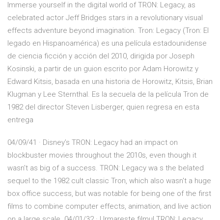
Immerse yourself in the digital world of TRON: Legacy, as
celebrated actor Jeff Bridges stars in a revolutionary visual
effects adventure beyond imagination. Tron: Legacy (Tron: El
legado en Hispanoamérica) es una película estadounidense
de ciencia ficción y acción del 2010, dirigida por Joseph
Kosinski, a partir de un guion escrito por Adam Horowitz y
Edward Kitsis, basada en una historia de Horowitz, Kitsis, Brian
Klugman y Lee Sternthal. Es la secuela de la película Tron de
1982 del director Steven Lisberger, quien regresa en esta
entrega
04/09/41 · Disney’s TRON: Legacy had an impact on
blockbuster movies throughout the 2010s, even though it
wasn't as big of a success. TRON: Legacy wa s the belated
sequel to the 1982 cult classic Tron, which also wasn't a huge
box office success, but was notable for being one of the first
films to combine computer effects, animation, and live action
on a large scale. 04/01/32 · Urmareste filmul TRON: Legacy