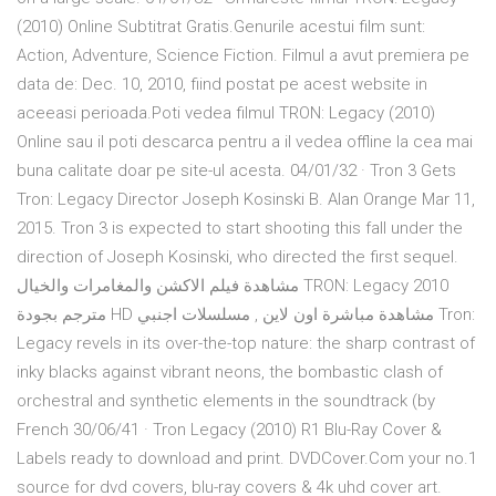
(2010) Online Subtitrat Gratis.Genurile acestui film sunt:
Action, Adventure, Science Fiction. Filmul a avut premiera pe
data de: Dec. 10, 2010, fiind postat pe acest website in
aceeasi perioada.Poti vedea filmul TRON: Legacy (2010)
Online sau il poti descarca pentru a il vedea offline la cea mai
buna calitate doar pe site-ul acesta. 04/01/32 · Tron 3 Gets
Tron: Legacy Director Joseph Kosinski B. Alan Orange Mar 11,
2015. Tron 3 is expected to start shooting this fall under the
direction of Joseph Kosinski, who directed the first sequel.
مشاهدة فيلم الاكشن والمغامرات والخيال TRON: Legacy 2010
مترجم بجودة HD مشاهدة مباشرة اون لاين , مسلسلات اجنبي Tron:
Legacy revels in its over-the-top nature: the sharp contrast of
inky blacks against vibrant neons, the bombastic clash of
orchestral and synthetic elements in the soundtrack (by
French 30/06/41 · Tron Legacy (2010) R1 Blu-Ray Cover &
Labels ready to download and print. DVDCover.Com your no.1
source for dvd covers, blu-ray covers & 4k uhd cover art.