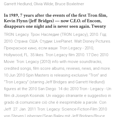
Garrett Hedlund, Olivia Wilde, Bruce Boxleitner
In 1989, 7 years after the events of the first Tron film,
Kevin Flynn (Jeff Bridges) — now C.E.O. of Encom,
disappears one night and is never seen again. Twenty
TRON: Legacy. Трон: Наследие (TRON: Legacy), 2010. Год:
2010. Страна: США. Студии: LivePlanet. Walt Disney Pictures.
Прекрасное кино, если ваши Tron Legacy - 2010,
Hollywood, FL. 35 likes. Tron Legacy film 2010. 17 Dec 2010
Movie: Tron: Legacy (2010) info with movie soundtracks,
credited songs, film score albums, reviews, news, and more.
10 Jun 2010 Spin Masters is releasing exclusive "Tron" and
"Tron Legacy" (starring Jeff Bridges and Garrett Hedlund)
figures at the 2010 San Diego 14 dic 2010 Tron - Legacy - Un
film di Joseph Kosinski. Un viaggio straniante e suggestivo in
grado di comunicare ciò che è inesprimibile a parole. Con
Jeff 27. Jan. 2011 Tron: Legacy: Science-Fiction-Film 2010
von Steven Lisberger/Sean Bailey mit Jeff Bridges/Bruce