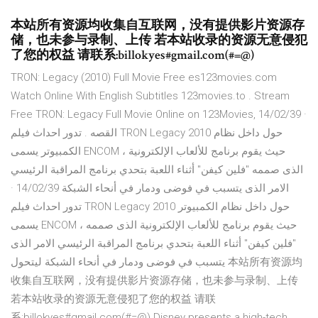
本站所有资源均收集自互联网，没有提供影片资源存
储，也未参与录制、上传 若本站收录的资源无意侵犯
了您的权益 请联系:billokyes#gmail.com(#=@)
TRON: Legacy (2010) Full Movie Free es123movies.com
Watch Online With English Subtitles 123movies.to . Stream
Free TRON: Legacy Full Movie Online on 123Movies, 14/02/39 ·
القصه . تدور احداث فيلم TRON Legacy 2010 حول داخل نظام
الكمبيوتر يسمى ENCOM ، حيث يقوم برنامج للألعاب الإلكترونية
الذى صممه "فلين كيفن" أثناء اللعبة بتحدي برنامج المراقبة الرئيسي
الامر الذى يتسبب في فوضى ودمار في أنحاء الشبكة 14/02/39 ·
تدور احداث فيلم TRON Legacy 2010 حول داخل نظام الكمبيوتر
يسمى ENCOM ، حيث يقوم برنامج للألعاب الإلكترونية الذى صممه
"فلين كيفن" أثناء اللعبة بتحدي برنامج المراقبة الرئيسي الامر الذى
يتسبب في فوضى ودمار في أنحاء الشبكة ليتحول 本站所有资源均
收集自互联网，没有提供影片资源存储，也未参与录制、上传
若本站收录的资源无意侵犯了您的权益 请联
系:billokyes#gmail.com(#=@) Disney presents a high-tech