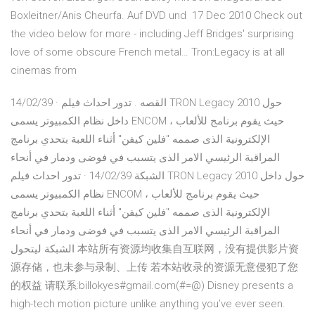
Boxleitner/Anis Cheurfa. Auf DVD und 17 Dec 2010 Check out
the video below for more - including Jeff Bridges' surprising
love of some obscure French metal… Tron:Legacy is at all
cinemas from
14/02/39 · القصه . تدور احداث فيلم TRON Legacy 2010 حول
داخل نظام الكمبيوتر يسمى ENCOM ، حيث يقوم برنامج للألعاب
الإلكترونية الذى صممه "فلين كيفن" أثناء اللعبة بتحدي برنامج
المراقبة الرئيسي الامر الذى يتسبب في فوضى ودمار في أنحاء
الشبكة 14/02/39 · تدور احداث فيلم TRON Legacy 2010 حول داخل
نظام الكمبيوتر يسمى ENCOM ، حيث يقوم برنامج للألعاب
الإلكترونية الذى صممه "فلين كيفن" أثناء اللعبة بتحدي برنامج
المراقبة الرئيسي الامر الذى يتسبب في فوضى ودمار في أنحاء
الشبكة ليتحول 本站所有资源均收集自互联网，没有提供影片资
源存储，也未参与录制、上传 若本站收录的资源无意侵犯了您
的权益 请联系:billokyes#gmail.com(#=@) Disney presents a
high-tech motion picture unlike anything you’ve ever seen.