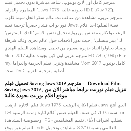
مترجم كامل اون لاين يوتيوب، شاهد مباشرة بدون تحميل فيلم
المغامرة والدراما "Jaws 1975" بجودة عالية HD BluRay 720p
مترجم عربي، مشاهدة من عناكب نت عالم سكر الحل سيما كلوب
فور يو اب فشار حصرياً ترجمة فيلم Jaws. قصة الفيلم: احد افلام
الرعب والاثارة مقتبس من رواية تحمل نفس الاسم "الفك المفترس"
لـ " بيتر بينشلى" , حيث تدور الاحداث حول عالم بحرى وقائد شرطة
وصياد يحاولوا انقاذ جزيرة صغيرة من تحميل ومشاهدة الفيلم الهندي
Mom 2017 مترجم عربي اون لاين بجودة عالية HD 720p,1080p Blu-
ray، مشاهدة وتنزيل فيلم الجريمة والدراما Mom 2017 كامل يوتيوب
نسخة DVD أصلية مترجمة للعربية.
تحميل فيلم Saving Jaws 2019 مترجم - , Download Film
Saving Jaws 2019 , تنزيل فيلم تورنت برابط مباشر الان من
موقع افلام تورنت بجودة عالية
فيلم الاثارة الرهيب Jaws 1975. فيلم الاثارة الرهيب Jaws الذي أنتج
سنة 1975، في صنف الفيلم ضمن أفلام اثارة ومدته الزمنية 124 min
وخصوصية المشاهدة : PG - يتطلب اشراف الأباء، تقييم المشاهدين
للفيلم عبر موقع imdb العالمي بنسبة 8.2/10. مشاهدة وتحميل