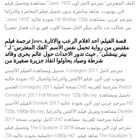
مشاهدة وتحميل فيلم "Jaws 1975 الفك المفترس" مترجم كامل اون
لاين يوتيوب، شاهد مباشرة بدون تحميل فيلم المغامرة والدراما
"Jaws 1975" بجودة عالية HD BluRay 720p مترجم عربي، مشاهدة
من عناكب نت عالم سكر الحل سيما كلوب فور يو اب فشار حصرياً
ترجمة فيلم Jaws. قصة الفيلم: احد افلام الرعب والاثارة
مقتبس من رواية تحمل نفس الاسم "الفك المفترس" لـ "
بيتر بينشلى" , حيث تدور الاحداث حول عالم بحرى وقائد
شرطة وصياد يحاولوا انقاذ جزيرة صغيرة من
تحميل ومشاهدة الفيلم الأجنبي Contagion 2011 مترجم كامل
بجودة عالية HD يوتيوب اون لاين، فيلم الأكشن والدراما والخيال
العلمي Contagion 2011 نسخة أصلية DVD مترجمة للعربية Watch
Contagion 2011 Full Movie Free 720p Blu-ray. تحميل ومشاهدة
الفيلم الأجنبي Dunkirk 2017 مترجم عربي اون لاين بجودة عالية HD
720p,1080p Blu-ray، مشاهدة وتنزيل فيلم الاكشن والدراما Dunkirk
2017 كامل يوتيوب نسخة DVD أصلية مترجمة للعربية. مشاهدة
وتحميل فيلم The Equalizer 2 2018 مترجم اون لاين يوتيوب نسخة
اصلية بجودة عالية 720p+1080p HD , شاهد فيلم The Equalizer 2