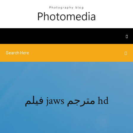
فيلم jaws مترجم hd