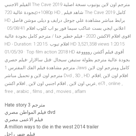
الفيلم الاجنبي The Cave 2019 مترجم اون لاين يوتيوب نسخة اصلية
بجودة عالية 720p+1080p HD , شاهد فيلم The Cave 2019 كامل
HD برابط مباشر مشاهدة علي جوجل درايف و ديلى موشن فاصل
اعلاني ايجي بست عناكب سيما فور يو اب كلوب افلام 05/08/41 ·
اقوى افلام الاكشن 2020 - فيلم خطير جدا / مترجم كامل بجودة عالية
HD - Duration: 1:20:15. افلام تيوب HD 3,521,358 views 1:20:15
01/05/39 · Top film action 2018 HD أقوى فيلم أكشن رووووعة
بجودة عالية مترجم بطولة ستيفن سيجال -قتل سالازار -فيلم حصري
مترجم مشاهدة فيلم الفك المفترس 1 Jaws كامل ومترجم اون لاين
مترجم اون لاين و تحميل مباشر Dvd , 3D , HD ,افلام اون لاين ,افلام
عربي اون لاين , افلام اجنبي اون لاين , افلام اكشن, el7l , online ,
free , arabic , films , and , movies , aflam
Hate story 3 مترجم
فيلم المواطن مصري dvd
فيلم الاعمى مصري
A million ways to die in the west 2014 trailer
فيلم ضهر راجل