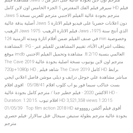
مشاهدة فيلم Jaws 5 مترجم اون لاين بجودة عالية على اكثر من
سيرفر فيلم الفك المفترس 5 الجزء الخامس اون لاين كامل HD فيلم
Jaws 5 مترجم بجودة عالية الفيلم الاجنبي مترجم للعربي نسخة
أصلية بدقة عالية Jaws 5 دون اعلانات حصريا على فيديو فيلم الاثارة
الرهيب Jaws 1975. فيلم الاثارة الرهيب Jaws الذي أنتج سنة 1975،
في صنف الفيلم ضمن أفلام اثارة ومدته الزمنية 124 min وخصوصية
المشاهدة : PG - يتطلب اشراف الأباء، تقييم المشاهدين للفيلم عبر
موقع imdb العالمي بنسبة 8.2/10. مشاهدة وتحميل الفيلم الاجنبي
The Cave 2019 مترجم اون لاين يوتيوب نسخة اصلية بجودة عالية
720p+1080p HD , شاهد فيلم The Cave 2019 كامل HD برابط
مباشر مشاهدة علي جوجل درايف و ديلى موشن فاصل اعلاني ايجي
بست عناكب سيما فور يو اب كلوب افلام 05/08/41 · اقوى افلام
الاكشن 2020 - فيلم خطير جدا / مترجم كامل بجودة عالية HD -
Duration: 1:20:15. افلام تيوب HD 3,521,358 views 1:20:15
01/05/39 · Top film action 2018 HD أقوى فيلم أكشن رووووعة
بجودة عالية مترجم بطولة ستيفن سيجال -قتل سالازار -فيلم حصري
مترجم