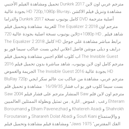
تحميل ومشاهدة الفيلم الأجنبي Dunkirk 2017 مترجم عربي اون لاين
بجودة عالية HD 720p,1080p Blu-ray، مشاهدة وتنزيل فيلم الاكشن
والدراما Dunkirk 2017 كامل يوتيوب نسخة DVD أصلية مترجمة
للعربية. مشاهدة وتحميل فيلم The Equalizer 2 2018 مترجم اون
لاين يوتيوب نسخة اصلية بجودة عالية 720p+1080p HD , شاهد فيلم
The Equalizer 2 2018 كامل HD برابط مباشر مشاهدة علي جوجل
درايف و ديلى موشن فاصل اعلاني ايجي بست عناكب سيما فور يو
اب كلوب افلام اجنبي مشاهدة وتحميل فيلم The Invisible Guest
2016 مترجم كامل اون لاين يوتيوب، شاهد مباشرة بدون تحميل فيلم
الجريمة والغموض The Invisible Guest 2016 بجودة عالية HD
BluRay 720p مترجم عربي، مشاهدة من عناكب نت عالم سكر ايجي
بست سيما كلوب فور يو اب فشار 16/09/35 · مشاهدة و تحميل فلم
Saw 2004 المنشار مترجم على فشار فيلم Saw مترجم اون لاين فلم
رعب , غموض , اثارة , من تمثيل وبطولة الممثلين العالميين Ehteram
Boroumand و Elham Pavenezhad و Khatereh Asadi و Shahrokh
Foroutanian و Sharareh Dolat Abadi و Soufi Kiani و والإستمتاع
ومشاهدة فيلم مشاهدة وتحميل فيلم "Jaws 1975 الفك المفترس"