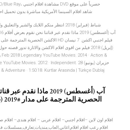
egy.best، شاهد افلام السينما الأمريكية مباشرة بدون تحمي
(إبريل) 2018 فيلم من اقوى افلام الاكشن والاثارة تدور قص
 Belle Isle YouTube Movies. 2012 · Independent. 28
الح
افلام اون لاين –افلام اجنبي– افلام عربى – افلام هندى– افلام 
افلام رعب افلام افلام,اغاني,العاب,منديات,تعارف,مسلسلات ف