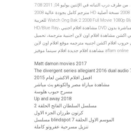
للكبار فقط . من طرف درب التبانه في الإثنين يوليو 04, 2011 7:08 pm. تحميل ومشاهدة الفيلم الأجنبي Ong Bak 2
2008 مترجم كامل بجودة عالية HD يوتيوب اون لاين، فيلم الأكشن أونج باك الجزء 2 2008 نسخة أصلية DVD مترجمة
للعربية Watch Ong Bak 2 2008 Full Movie 1080p Blu-ray. مشاهدة افلام اجنبي اونلاين يوتيوب بجودة عالية جداً
HD/Blue Ray، مشاهدة افلام اجنبي DVD حصرياً على موقع عرب سيد، شاهد افلام السينما الأمريكية مباشرة بدون
بي اكشن مشاهدة افلام اون لاين اجنبية مترجمة، تحميل
ة افلام اجنبي حروب افلام اكشن اجنبيه مترجمه موقع افلام اون لاين
مشاهدة افلام جديدة افلام سينما موفيز aflam online
Matt damon movies 2017
The divergent series allegiant 2016 dual audio
افضل افلام الاكشن لعام 2015
مشاهدة مباراة مصر والكونغو بث مباشر
مسرح حبوب هلوسة
Up and away 2018
مسلسل السلطان الفاتح الحلقة 2
كرتون طرزان الجزء الاول
مسلسل blindspot الموسم الاول الحلقة 7
تنزيل مسرحية عفروتو كاملة