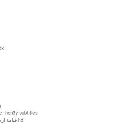
مسلسل قيا
g
c.-.hon3y subtitles
قيامة ارطغرل الحلقة 79 كاملة مترجمة للعربية القسم الاول hd