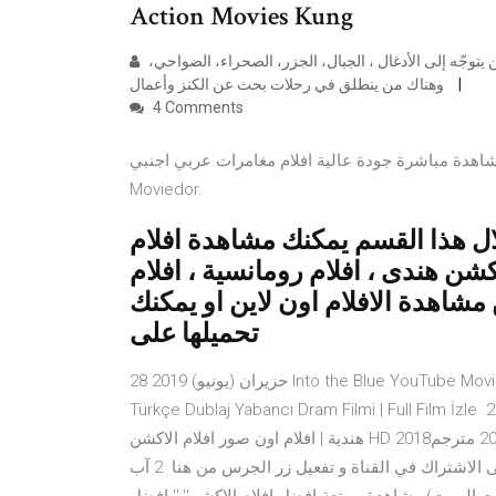
Action Movies Kung
تضمّ الكثير من قصص افلام مغامرات رحلات استكشاف مختلفة، منها من يتوجّه إلى الأدغال ، الجبال، الجزر، الصحراء، الضواحي،
وهناك من ينطلق في رحلات بحث عن الكنز وأعمال
4 Comments
شاهدة مباشرة جودة عالية افلام مغامرات عربي اجنبي.
Moviedor.
ال هذا القسم يمكنك مشاهدة افلام
اكشن هندى ، افلام رومانسية ، افلام
مشاهدة الافلام اون لاين او يمكنك
تحميلها على
28 حزيران (يونيو) 2019 Into the Blue YouTube Movies. 2005 · Action & Adventure · 1:50:18. Kurtlar Arasında |
Türkçe Dublaj Yabancı Dram Filmi | Full Film İzl أيار (مايو) 2018 سينما فور اب | افلام عربى | افلام اجنبى | افلام
هندية | افلام اون صور افلام الاكشن HD 2018‏ فلم الاكشن المنتظر لسنة 2018 مترجم film action HD - . 4 نيسان (إبريل)
2019 نقدر نشوف 1000 لايك على هذا الفيلم العالمي الرائع لاتنسى الاشتراك في القناة و تفعيل زر الجرس من هنا 2 آب