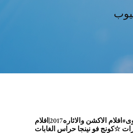
تيوب
والقرصنة مترجم كامل بجودة اقوى#افلام الاكشن والاثاره2017|افلام
كونج فو نينجا حراس الغابات☆ Top