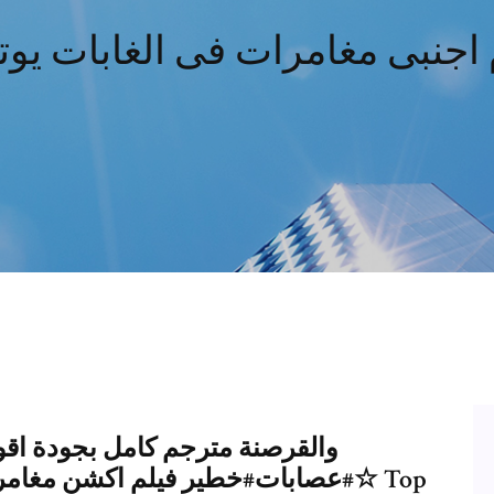
 اجنبى مغامرات فى الغابات يو
#عصابات#خطير فيلم اكشن مغامرات ☆