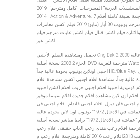
201 اقوى افلام الاكشن والمغامرات-2019 (غابات الموت) مشاهدة ممتعة افضل افلام الاكشن'' '' افضل
رومانسية'' افضل المسلسلات العربية'' المسرحيات ''كامل ومترجم'' ''2019 HD'' '' افلام'' '' مسلسلات'' افلام اجنبى اكشن,
2014 · Action & Adventure. 7 آذار (مارس) 2020 افلام اجنبية كوميدية أفلام أجنبية رومانسية مترجمة بصيغة كاملة أفلام
أجنبية مشاهدة افلام اجنبى غابات مغامرات افلام اكشن اجنبي مترجم يوتيوب 30 أيار (مايو) 2019 فيلم اكشن مغامرات
لاثاره فيلم اكشن قتال فيلم اكشن غابات مترجم فيلم
اكشن غير
تحميل ومشاهدة الفيلم الأجنبي Ong Bak 2 2008 مترجم كامل بجودة عالية HD يوتيوب اون لاين، فيلم الأكشن أونج باك
الجزء 2 2008 نسخة أصلية DVD مترجمة للعربية Watch Ong Bak 2 2008 Full Movie 1080p Blu-ray. مشاهدة افلام
اجنبي اونلاين يوتيوب بجودة عالية جداً HD/Blue Ray، مشاهدة افلام اجنبي DVD حصرياً على موقع عرب سيد، شاهد افلام
ة عالية جداً، مشاهدة افلام اجنبي اكشن مشاهدة افلام
جمة، تحميل افلام اجنبي 2019-2020 ،احدث افلام كوميدية اجنبية افلام اجنبي حروب افلام اكشن اجنبيه
لاين مشاهدة افلام جديدة افلام سينما موفيز aflam online افلام اجنبى مغامرات. افلام اجنبى
م اجنبى فان ديزل. افلام اجنبى فاندام. افلام اجنبى فى
الغابات. مشاهدة فيلم المغامرات المصرى "عماشة في الادغال 1972" يوتيوب اون لاين بجودة عالية HD، تنزيل وتحميل
فيلم "عماشة في الادغال 1972" برابط مباشر نسخة أصلية Full-HD حصرياً على موقع فيديو جحا. فيلم اجنبي اكشن في
لام رعب اجنبية كاملة مترجمة افلام رعب هندي رعب العاب حقيقي افلام رعب
2017حقيقي رعب جن افلام رعب 2018افلام رعب 2016 كاملة ومترجمة افلام رعب م Egybest - ايجي بست - egy.best.