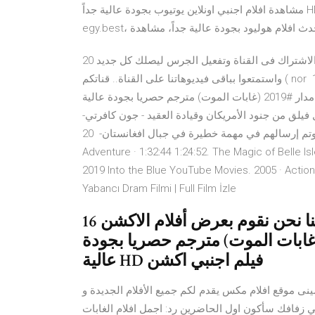
مشاهدة افلام اجنبي اونلاين يوتيوب بجودة عالية جداً HD/Blue Ray، مشاهدة افلام اجنبي DVD حصرياً على موقع
ل احدث افلام هوليود بجودة عالية جداً، مشاهدة
20 شباط (فبراير) 2018 انتظر منكم اللايك والشير والتعليق والاشتراك فى القناة وتفعيل الجرس ليصلك كل جديد
واستمتعوا بباقى فيديوهاتنا على القناة.. قناتكم ( nor 16 آب (أغسطس) 2019 ماذا نقدم عبر قناتنا نحن نقوم بعرض أفلام
الاكشن الحصرية المترجمة على مدار #2019 (غابات الموت) مترجم حصريا بجودة عالية HD فيلم اجنبي اكشن 7 نيسان
ته حول فيلق من جنود الأمريكان وقيادة العقيد - جون كافرتي-
وتم إرسالهم في مهمة خطيرة في جبال افغانستان- 20 Feb 2018 Legendary YouTube Movies. 2014 · Action &
Adventure · 1:32:44 1:24:52. The Magic of حزيران (يونيو)
2019 Into the Blue YouTube Movies. 2005 · Action & Adventure · 1:50:18. Kurtlar Arasında | Türkçe Dublaj
Yabancı Dram Filmi | Full Film İzle
16 آب (أغسطس) 2019 ماذا نقدم عبر قناتنا نحن نقوم بعرض أفلام الاكشن
صرية المترجمة على مدار #2019 (غابات الموت) مترجم حصريا بجودة
عالية HD فيلم اجنبي اكشن
صينى موقع افلام مكس يقدم لكم جميع الأفلام الجديدة و
ي زفافك سأكون اول الحاضرين رد: اجمل افلام الغابات