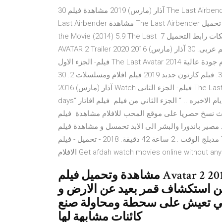
30 آذار (مارس) 2019 مشاهدة فيلم The Last Airbender 2010 مترجم ايجي بست. The Last Airbender كامل The
Last Airbender مشاهدة The Last Airbender تحميل EgyBest. 4.9 All Hallows' Eve 2 (2015) 7.7 The Last: Naruto
the Movie (2014) 5.9 The Last 7 أيلول (سبتمبر) 2018 تطبيق عشاق الافلام شغال لكل الشبكات رابط التحميل
AVATAR 2 Trailer 2020 مترجم. كروب عشاق الافلام أنا عايز الفيلم كامل ومترجم عربى. 30 آذار (مارس) 2016 Watch
فيلم- الجزء الاول The Last Avatar 2014 مترجم - مسلسلات وافلام جودة عالية on Dailymotion. فيلم كارتون جديد
2019 فيلم انيميشين جديد 2019 روعة الجزء الأول مترجم. 39:04. فيلم كارتون جديد 2019 فيلم افلام ومسلسلات 2. 30
آذار (مارس) 2016 Watch فيلم- الجزء الثانى The Last Avatar 2014 مترجم - مسلسلات وافلام 2:52. اعلان فيلم “ last 5
days“ الخمس ايام الاخيره .. “ الجزء الثاني من فيلم فيلم افاتار Avatar 2009 مدبلج للعربية HD + 3D مدبلج للعربية +
لافلام المحب - مشاهدة فيلم افاتار 2009 بثلاث نسخ حصريا على موقع المحب للافلام مشاهدة فيلم Avatar
باندورا والبشر الى الابد تحمسل و مشاهدة فيلم Avatar 2009
مدبلج الوقت : 2 ساعة 42 دقيقة. 2018 - تحميل - فيلم The Dark Kingdom 2019 مترجم - من عرب سيد | مشاهده
Get afdah watch movies online without any down
مشاهدة وتحميل فيلم Avatar 2 2019 مترجم اون لاين فيلم المغامرة والاكشن
ل عن استكشاف قمر بعيد عن الارض و
لتي تعيش على سحطة ومحاولة صنع
كائنات مشابهة لها