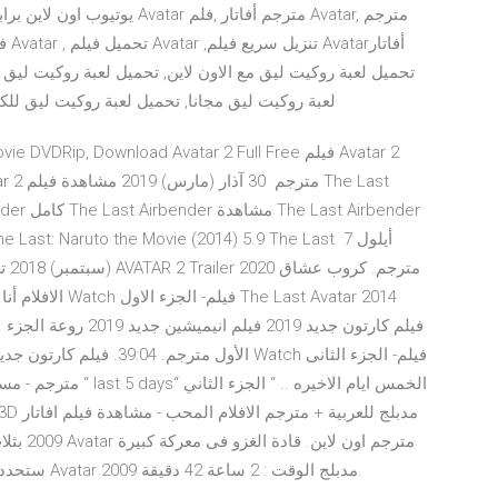
لعبة روكيت ليق مجانا, تحميل لعبة روكيت ليق للك
(سب
2009 بثل
ستحدد مصير باندورا والبشر الى الابد تحمسل و مشاهدة فيلم Avatar 2009 مدبلج الوقت : 2 ساعة 42 دقيقة.