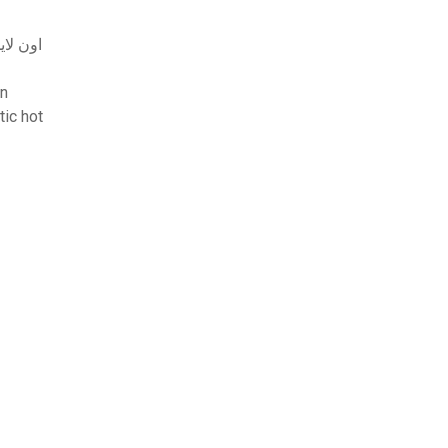
مشاهدة فيلم darker shades of elise مترجم d
من ال
ic hot