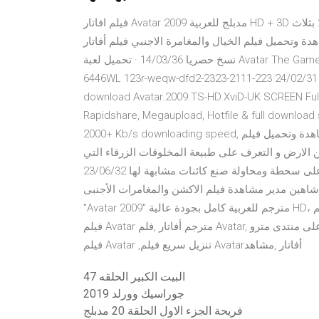
فيلم افاتار Avatar 2009 مدبلج للعربية HD + 3D مدبلج للعربية + مترجم الافلام المحب - مشاهدة فيلم افاتار 2009 بثلاث
فيلم الخيال والمغامرة الاجنبي فيلم أفاتار Avatar 2009 بثلاث
نسخ حصريا 14/03/36 · تحميل لعبة Avatar The Game مفتاح القرص المضغوط MY5S-KQJBY5-UHZY9Z-XXSTAB-
6446WL 123r-weqw-dfd2-2323-2111-223 24/02 · تحميل فيلم avatar 2009 مع الترجمة - avatar 2009 movie
download Avatar.2009.TS-HD.XviD-UK SCREEN Ful
Rapidshare, Megaupload, Hotfile & full download
2000+ Kb/s downloading speed, مشاهدة وتحميل فيلم Avatar 2 2019 مترجم اون لاين فيلم المغامرة والاكشن
ن الارض و التعرف على طبيعة المخلوقات الزرقاء التي
تعيش على سحطة ومحاولة صنع كائنات مشابهة لها 23/06/32 · La Targo Wala Esteslam - لا تراجع ولا استسلام أحمد
 شاهين مدير مشاهدة فيلم الاكشن والمغامرات الأجنبى
"Avatar 2009" مترجم للعربية كامل بجودة عالية HD، تنزيل وتحميل فيلم "Avatar 2009" يوتيوب اون لاين برابط مباشر.
فيلم Avatar مترجم أفاتار ,فلم Avatar, مترجم ترجمة عربية على منتدى مترو Avatar فلم Avatar , فيلم Avatar , تحميل
فيلم Avatar ,تنزيل سريع فيلم Avatarأفاتار ,مشاهد
البيت الكبير الحلقه 47
جوراسيك وورلد 2019
فريحة الجزء الاول الحلقة 20 مدبلج