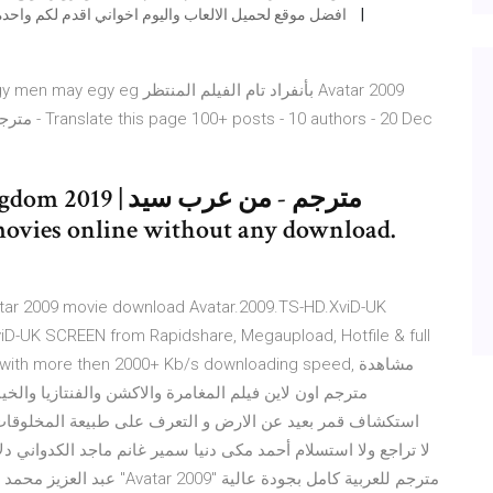
ميدومي meidumygames افضل موقع لحميل الالعاب واليوم اخواني اقدم لكم واحده من اروع الالعاب وافضلها علي
iD-UK SCREEN from Rapidshare, Megaupload, Hotfile & full
thing with more then 2000+ Kb/s downloading speed
استكشاف قمر بعيد عن الارض و التعرف على طبيعة المخلوقات
عبد العزيز محمد شاهين مدير 