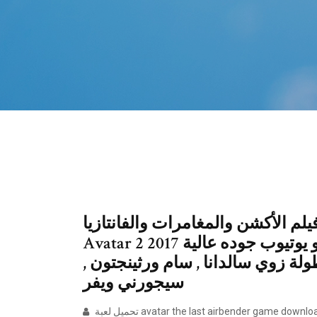
م الأكشن والمغامرات والفانتازيا
Avatar 2 2017 مترجم اون لاين فيديو يوتيوب جوده عالية HD ترجمة احترافية
 أفاتار 2 الجزء الثاني 2017 بطولة زوي سالدانا , سام ورثينجتون ,
سيجورني ويفر
تحميل لعبة avatar the last airbender game download كامله من ميديافاير 2018. السلام عليكم متابعي وا زوار موقع