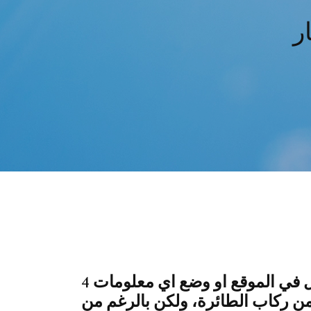
ر
4 كانون الأول (ديسمبر) 2016 لا تقم بالتسجيل في الموقع او وضع اي معلومات
صية ابدا هذه مجرد وأنقذ حياة 155 من ركاب الطائرة، ولكن بالرغم من