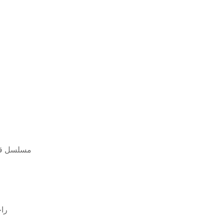
مسلسل قيامة ا
راج