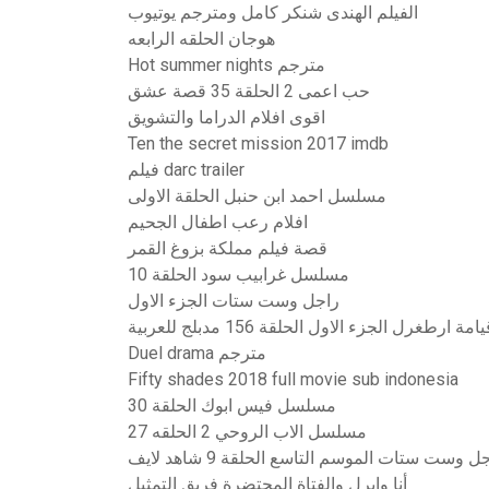
الفيلم الهندى شنكر كامل ومترجم يوتيوب
هوجان الحلقه الرابعه
Hot summer nights مترجم
حب اعمى 2 الحلقة 35 قصة عشق
اقوى افلام الدراما والتشويق
Ten the secret mission 2017 imdb
فيلم darc trailer
مسلسل احمد ابن حنبل الحلقة الاولى
افلام رعب اطفال الجحيم
قصة فيلم مملكة بزوغ القمر
مسلسل غرابيب سود الحلقة 10
راجل وست ستات الجزء الاول
رطغرل الجزء الاول الحلقة 156 مدبلج للعربية
Duel drama مترجم
Fifty shades 2018 full movie sub indonesia
مسلسل فيس ابوك الحلقة 30
مسلسل الاب الروحي 2 الحلقه 27
ل وست ستات الموسم التاسع الحلقة 9 شاهد لايف
أنا وإيرل والفتاة المحتضرة فريق التمثيل