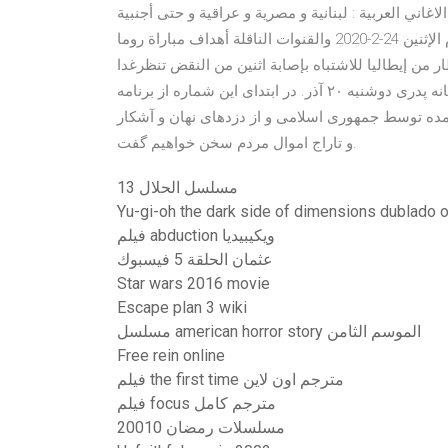
بية : لبنانية و مصرية و عراقية و حتى أجنبية , Arabic Music & MP3 Classic Songs
مجموعة من اغاني عراقيه قديمه وجميله. مواعيد مباريات اليوم الإثنين 24-2-2020 والقنوات الناقلة أهداف مباراة روما
ل قطار من إيطاليا للاشتباه بإصابة اثنين من النقض تنظرغدا
أولى جلسات الطعون في ”فض رابعة” غدا.. پنجره ای رو به خانه پدری دوشنبه ۲۰ آذر. در ابتدای این شماره از برنامه
آمده توسط جمهوری اسلامی و از دزدهای نهان و آشکار
و تاراج اموال مردم سخن خواهیم گفت.
مسلسل الحلال 13
Yu-gi-oh the dark side of dimensions dublado o
فيلم abduction ويكيبيديا
عثمان الحلقة 5 فيسبوك
Star wars 2016 movie
Escape plan 3 wiki
مسلسل american horror story الموسم الثامن
Free rein online
فيلم the first time مترجم اون لاين
فيلم focus مترجم كامل
مسلسلات رمضان 20010