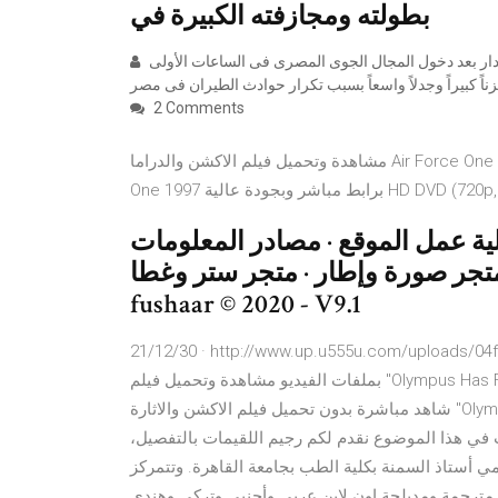
بطولته ومجازفته الكبيرة في
أثار حادث اختفاء طائرة تابعة لشركة "مصر للطيران" من شاشات الرادار بعد دخول المجال الجوى المصرى فى الساعات الأولى
2 Comments
مشاهدة وتحميل فيلم الاكشن والدراما Air Force One 1997 يوتيوب كامل مترجم عربى، تنزيل الفيلم الأجنبى Air Force
 الموقع · مصادر المعلومات · uploader? دعم الموقع ·
جر صورة وإطار · متجر ستر وغطا · DMCA · سياسة الخصوصية · اتصل بنا.
fushaar © 2020 - V9.1
http://www.up.u555u.com/uploads/04f7 احببت ان اضع هنا جميع مواضيع القسم المتعلقه
بملفات الفيديو مشاهدة وتحميل فيلم "Olympus Has Fallen 2013 سقوط البيت الأبيض" مترجم كامل اون لاين يوتيوب،
شاهد مباشرة بدون تحميل فيلم الاكشن والاثارة "Olympus Has Fallen 2013" بجودة عالية HD BluRay 720p مترجم
 هذا الموضوع نقدم لكم رجيم اللقيمات بالتفصيل،
ذ السمنة بكلية الطب بجامعة القاهرة. وتتمركز Land4Movies -
ة مترجمة ومدبلجة اون لاين عربي وأجنبي وتركي وهندي