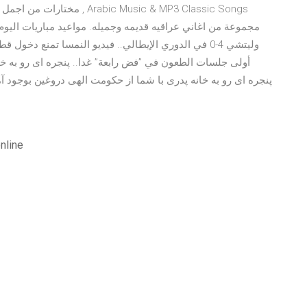
مختارات من اجمل الاغاني العر
وليتشي 4-0 في الدوري الإيطالي.. فيديو النمسا تمنع دخو
پنجره ای رو به خانه پدری با شما از حکومت الهی دروغین بوجود 
nline