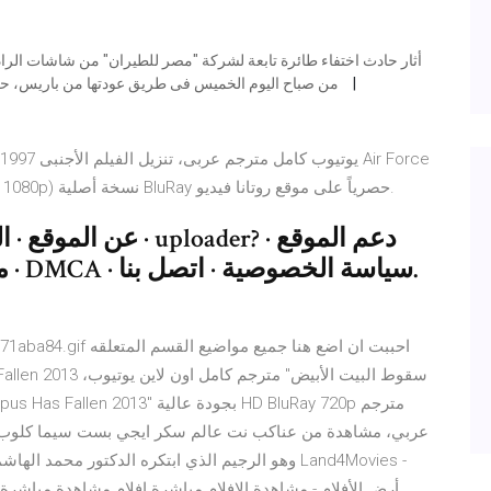
من صباح اليوم الخميس فى طريق عودتها من باريس، حزناً كبيراً وجدلاً واسعاً بسبب تكرار حوادث الطيران فى مصر
One 1997 برابط مباشر وبجودة عالية HD DVD (720p, 1080p) نسخة أصلية BluRay حصرياً على موقع روتانا فيديو.
عن الموقع · الية عمل
مت
21/12/30 · 1aba84.gif
عربي، مشاهدة من عناكب نت عالم سكر ايجي بست سيما كلوب في
وهو الرجيم الذي ابتكره الدكتور محمد الهاشمي أستا
أرض الأفلام - مشاهدة الافلام مباشرة افلام مشاهدة مباشر