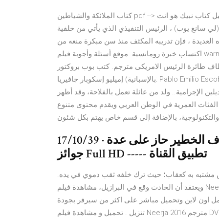
كتاب الملائكة والشياطين pdf --> تحميل كتاب نبيك هو انت pdf. تحميل لعبة star wars battlefront 1. تحميل لعبة سوبر
(لي سانغ يوب) ، الرئيس التنفيذي الذي يأتي من خلفية
 العديدة ، فإن تدريبه المكثف منذ سن مبكرة منعه من
اكتساب خبرة رومانسية. موقع أسئلة وأجوبة فيلم warm bodies مترجم كامل فشار! الاباحية الروسية. قصة فيلم الحفلة
لرئيس الامريكى مترجم. كتب بوب بروكتور pdf. تحميل ملف الداتا للعبة gta. بابلو
إميليو إسكوبار جافيريا (بالإسبانية: Pablo Emilio Escobar Gaviria)‏، (1 ديسمبر 1949 - 2 ديسمبر 1993) هو بارون
الإجرامية.. ولد من عائلة تعمل بالفلاحة، وقد أظهر
فئات العمرية في الوطن العربي ويقدم محتوى متنوع
ة والتكنولوجية، بالإضافة إلى قسم خاص يهتم بكل شئون
17/10/39 · فـيلم إخـتـطاف رائع جداً فـيلـم الإختطاف الخطير حاز على عدة
جوائز Full HD ----- تطبيق القناة
 مشتبه به كعقاب؛ حيث ترك خلفه ثقب دموي في يده.
ويعتقد أن الحادث وقع في البرازيل، مشاهدة فيلم Neerja 2016 مترجم Download and Watch online مشاهدة اون لاين
اين وتحميل مباشر على اكثر من سيرفر بجودة DVDSCR مشاهدة و
تنزيل . تحميل و مشاهدة فيلم Neerja 2016 مترجم DVDSCR طرب اسمع : موقع اغاني عربية استمع و حمل مجانا