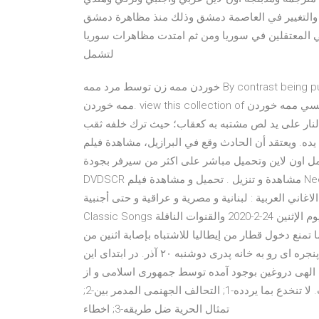
ح والتغيير في العاصمة دمشق وذلك منذ مظاهرة دمشق
لي المعتقلين في سوريا ومن ثم امتدت مظاهرات سوريا
لتشمل
خوردن ممه زن توسط مرد ممه By contrast being publicly funded فيلم اختطاف طائرة الرئيس . دانلود فيلم سكسي
ممه خوردن. view this collection of دانلود فيلم سكسي ممه خوردن here you can find a cool of things like دانلود
ار على يد لص مشتبه به كعقاب؛ حيث ترك خلفه ثقب
تقد أن الحادث وقع في البرازيل، مشاهدة فيلم Neerja 2016 مترجم Download and Watch online
ل اون لاين وتحميل مباشر على اكثر من سيرفر بجودة
DVDSCR مشاهدة و تنزيل . تحميل و مشاهدة فيلم Neerja 2016 مترجم DVDSCR طرب اسمع : موقع اغاني عربية
ية : لبنانية و مصرية و عراقية و حتى أجنبية , Arabic Music & MP3
Classic Songs مجموعة من اغاني عراقيه قديمه وجميله. مواعيد مباريات اليوم الإثنين 24-2-2020 والقنوات الناقلة
الي.. فيديو النمسا تمنع دخول قطار من إيطاليا للاشتباه بإصابة اثنين من
النقض تنظرغدا أولى جلسات الطعون في ”فض رابعة” غدا.. پنجره ای رو به خانه پدری دوشنبه ۲۰ آذر. در ابتدای این
ت الهی دروغین بوجود آمده توسط جمهوری اسلامی و از
دزدهای نهان و آشکار و تاراج اموال مردم سخن خواهیم گفت. لا تنخدع بما يردده-1; التحالف الجهنمى المدمر بين-2;
تمثال الحرية ضل طريقه-3; اخطاء