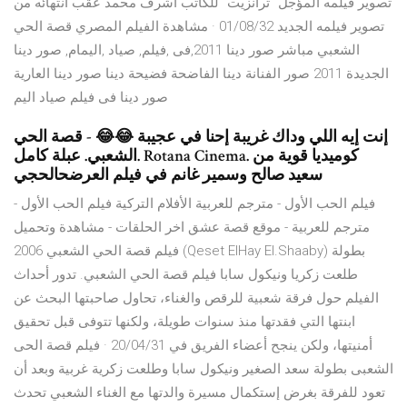
تصوير فيلمه المؤجل "ترانزيت" للكاتب أشرف محمد عقب انتهائه من
تصوير فيلمه الجديد 01/08/32 · مشاهدة الفيلم المصري قصة الحي
الشعبي مباشر صور دينا 2011,فى ,فيلم, صياد ,اليمام, صور دينا
الجديدة 2011 صور الفنانة دينا الفاضحة فضيحة دينا صور دينا العارية
صور دينا فى فيلم صياد اليم
إنت إيه اللي وداك غريبة إحنا في عجيبة 😂😂 - قصة الحي
الشعبي. عبلة كامل. Rotana Cinema. كوميديا قوية من
سعيد صالح وسمير غانم في فيلم العرضحالحجي
فيلم الحب الأول - مترجم للعربية الأفلام التركية فيلم الحب الأول -
مترجم للعربية - موقع قصة عشق اخر الحلقات - مشاهدة وتحميل
فيلم قصة الحي الشعبي 2006 (Qeset ElHay El.Shaaby) بطولة
طلعت زكريا ونيكول سابا فيلم قصة الحي الشعبي. تدور أحداث
الفيلم حول فرقة شعبية للرقص والغناء، تحاول صاحبتها البحث عن
ابنتها التي فقدتها منذ سنوات طويلة، ولكنها تتوفى قبل تحقيق
أمنيتها، ولكن ينجح أعضاء الفريق في 20/04/31 · فيلم قصة الحى
الشعبى بطولة سعد الصغير ونيكول سابا وطلعت زكرية غربية وبعد أن
تعود للفرقة بغرض إستكمال مسيرة والدتها مع الغناء الشعبي تحدث