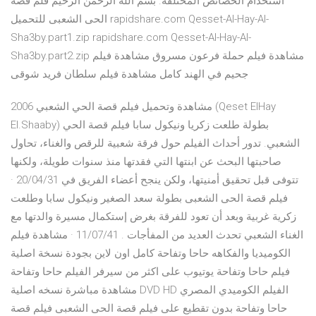
استخدام الخصائص المختلفة. بسم الله الرحمن الرحيم فلم قصة
الحى الشعبى للتحميل rapidshare.com Qesset-Al-Hay-Al-
Sha3by.part1.zip rapidshare.com Qesset-Al-Hay-Al-
Sha3by.part2.zip مشاهدة فيلم حملة فرعون مسروق مشاهدة فيلم
جحيم في الهند كامل مشاهدة فيلم سلطان فريد شوقى
مشاهدة وتحميل فيلم قصة الحي الشعبي 2006 (Qeset ElHay
El.Shaaby) بطولة طلعت زكريا ونيكول سابا فيلم قصة الحي
الشعبي. تدور أحداث الفيلم حول فرقة شعبية للرقص والغناء، تحاول
صاحبتها البحث عن ابنتها التي فقدتها منذ سنوات طويلة، ولكنها
تتوفى قبل تحقيق أمنيتها، ولكن ينجح أعضاء الفريق في 20/04/31 ·
فيلم قصة الحى الشعبى بطولة سعد الصغير ونيكول سابا وطلعت
زكرية غربية وبعد أن تعود للفرقة بغرض إستكمال مسيرة والدتها مع
الغناء الشعبي تحدث العديد من المفأجات . 11/07/41 · مشاهدة فيلم
الكوميديا والفكاهه حاحا وتفاحة كامل اون لاين بجودة نسخة اصلية
فيلم حاحا وتفاحة يوتيوب على اكثر من سيرفر الفيلم حاحا وتفاحة
مشاهدة مباشرة نسخه اصلية DVD HD الفيلم الكوميدي المصري
حاحا وتفاحة بدون تقطيع على فيلم قصة الحى الشعبى فيلم قصة