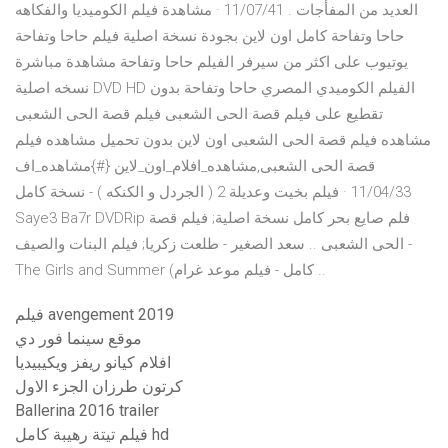
العديد من المفأجات . 11/07/41 · مشاهدة فيلم الكوميديا والفكاهه
حاحا وتفاحة كامل اون لاين بجودة نسخة اصلية فيلم حاحا وتفاحة
يوتيوب على اكثر من سيرفر الفيلم حاحا وتفاحة مشاهدة مباشرة
نسخه اصلية DVD HD الفيلم الكوميدي المصري حاحا وتفاحة بدون
تقطيع على فيلم قصة الحى الشعبى فيلم قصة الحى الشعبى
مشاهده فيلم قصة الحى الشعبى اون لاين بدون تحميل مشاهده فيلم
قصة الحى الشعبى,مشاهده_افلام_اون_لاين {#}مشاهده_اف
11/04/33 · فيلم بخيت وعديلة 2 ( الجردل و الكنكه ) - نسخة كامل
Saye3 Ba7r DVDRip فلم صايع بحر كامل نسخة اصلية; فيلم قصة
الحى الشعبى .. سعد الصغير - طلعت زكريا; فيلم البنات والصيف -
The Girls and Summer (كامل - فيلم موعد غرام ..
فيلم avengement 2019
موقع سينما فور دي
افلام كيانو ريفز ويكيبيديا
كرتون طرزان الجزء الاول
Ballerina 2016 trailer
فيلم تيتة رهيبة كامل hd